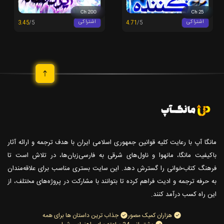
The Strongest God King
A Regressor's Tale of Cultivation
Ch 200
Ch 25
اشتراکی
اشتراکی
3.45
5/
4.71
5/
مانها
9K
مانگا آپ با رعایت کلیه قوانین جمهوری اسلامی ایران با هدف ترجمه و ارائه آثار
باکیفیت مانگا، مانهوا و ناول‌های شرقی به فارسی‌زبان‌ها، در تلاش است تا
فرهنگ کتاب‌خوانی را گسترش دهد. این سایت بستری مناسب برای علاقه‌مندان
به حرفه ترجمه و ادیت فراهم کرده تا بتوانند با مشارکت در پروژه‌های مختلف، از
این راه کسب درآمد کنند.
هزاران کمیک مصور
جذاب ترین داستان ها برای همه