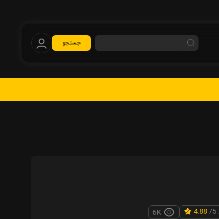
جستجو
/
4.88
6K