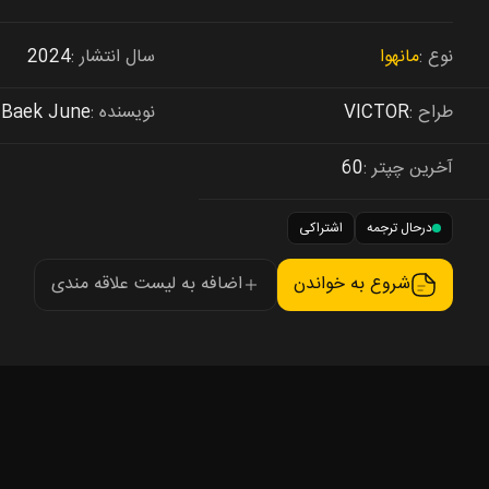
نوع
مانهوا
سال انتشار
2024
طراح
VICTOR
نویسنده
Baek June
آخرین چپتر
60
درحال ترجمه
اشتراکی
شروع به خواندن
اضافه به لیست علاقه مندی