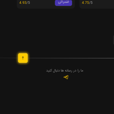
اشتراکی
4.93
5/
4.75
5/
ما را در رسانه ها دنبال کنید