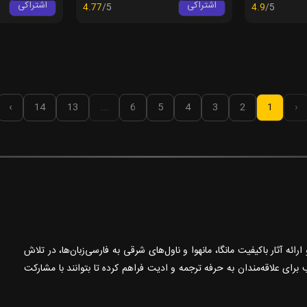
اشتراکی
اشتراکی
4.77
5/
4.9
5/
مانگا
33K
مانهوا
33K
›
14
13
...
6
5
4
3
2
1
‹
ائه آثار باکیفیت مانگا، مانهوا و ناول‌های شرقی به فارسی‌زبان‌ها، در تلاش
ی علاقه‌مندان به حرفه ترجمه و ادیت فراهم کرده تا بتوانند با مشارکت