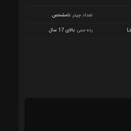
تعداد چپتر
نامشخص
L
رده سنی
بالای 17 سال