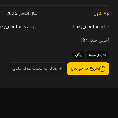
نوع
ناول
سال انتشار
2025
طراح
Lazy_doctor
نویسنده
azy_doctor
آخرین چپتر
184
درحال ترجمه
رایگان
شروع به خواندن
اضافه به لیست علاقه مندی