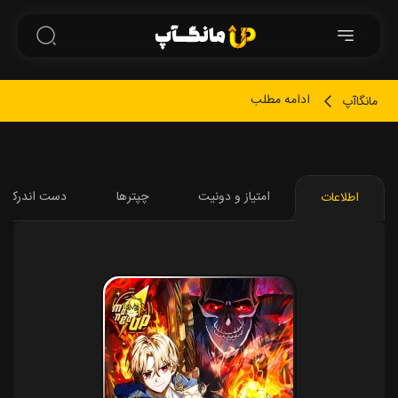
ادامه مطلب
مانگاآپ
امتیاز و دونیت
چپترها
دست اندرکارا
اطلاعات