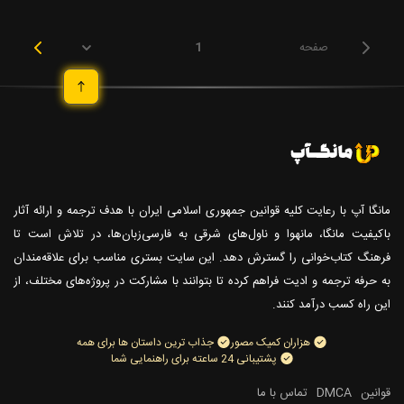
صفحه
1
مانگا آپ با رعایت کلیه قوانین جمهوری اسلامی ایران با هدف ترجمه و ارائه آثار
باکیفیت مانگا، مانهوا و ناول‌های شرقی به فارسی‌زبان‌ها، در تلاش است تا
فرهنگ کتاب‌خوانی را گسترش دهد. این سایت بستری مناسب برای علاقه‌مندان
به حرفه ترجمه و ادیت فراهم کرده تا بتوانند با مشارکت در پروژه‌های مختلف، از
این راه کسب درآمد کنند.
هزاران کمیک مصور
جذاب ترین داستان ها برای همه
پشتیبانی 24 ساعته برای راهنمایی شما
قوانین
DMCA
تماس با ما