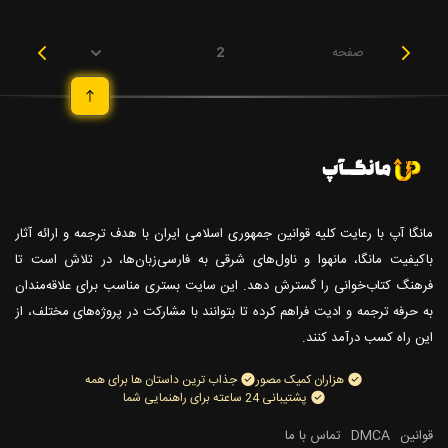
صفحه
2
مانگا آپ با رعایت کلیه قوانین جمهوری اسلامی ایران با هدف ترجمه و ارائه آثار
باکیفیت مانگا، مانهوا و ناول‌های شرقی به فارسی‌زبان‌ها، در تلاش است تا
فرهنگ کتاب‌خوانی را گسترش دهد. این سایت بستری مناسب برای علاقه‌مندان
به حرفه ترجمه و ادیت فراهم کرده تا بتوانند با مشارکت در پروژه‌های مختلف، از
این راه کسب درآمد کنند.
هزاران کمیک مصور
جذاب ترین داستان ها برای همه
پشتیبانی 24 ساعته برای راهنمایی شما
قوانین
DMCA
تماس با ما